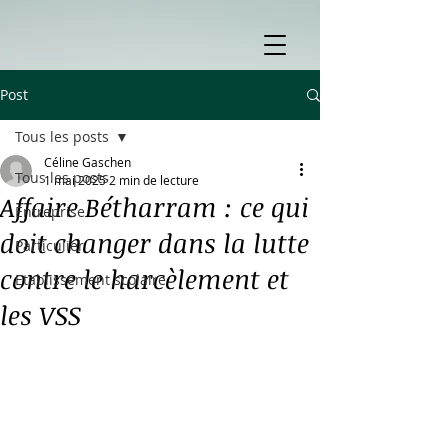
Post
Tous les posts
Céline Gaschen
Tous les posts
1 mai 2025
2 min de lecture
Affaire Bétharram : ce qui
Entreprise
doit changer dans la lutte
Particulier
contre le harcèlement et
Etablissement scolaire
les VSS