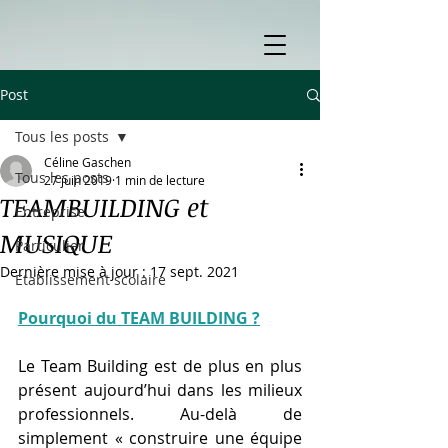
Post
Tous les posts
Céline Gaschen
Tous les posts
27 juin 2019
1 min de lecture
TEAMBUILDING et
Entreprise
MUSIQUE
Particulier
Dernière mise à jour :
17 sept. 2021
Etablissement scolaire
Pourquoi du TEAM BUILDING ?
Le Team Building est de plus en plus 
présent aujourd’hui dans les milieux 
professionnels. Au-delà de 
simplement « construire une équipe 